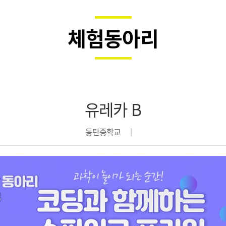
체험동아리
유레카 B
동탄중학교 │