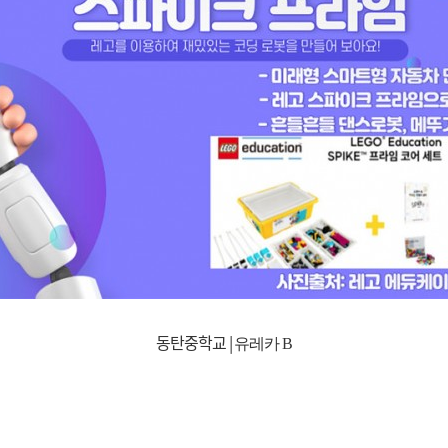
동탄중학교 |
유레카
B