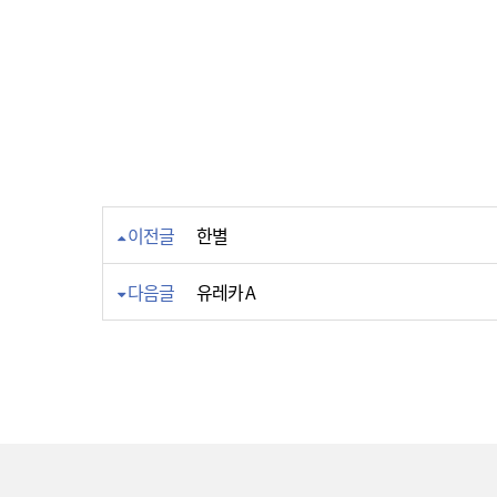
이전글
한별
다음글
유레카 A