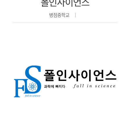
폴인사이언스
병점중학교 │